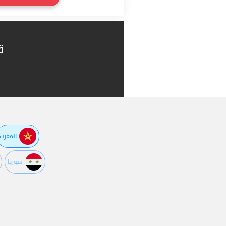
ق
المغرب
سوريا