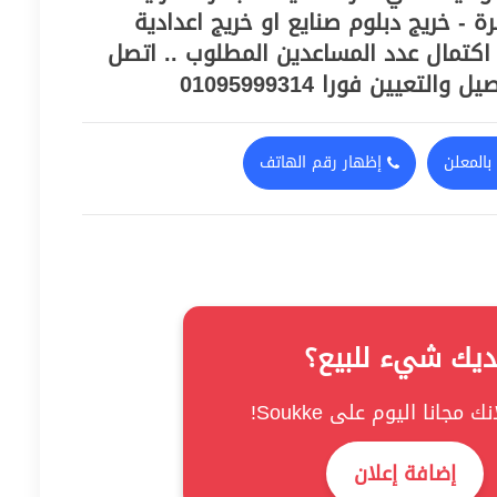
 - خريج دبلوم صنايع او خريج اعدادية
 اكتمال عدد المساعدين المطلوب .. اتصل
لتعيين فورا 01095999314
بالمعلن
إظهار رقم الهاتف
ديك شيء للبيع؟
ك مجانا اليوم على Soukke!
إضافة إعلان