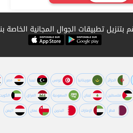
م بتنزيل تطبيقات الجوال المجانية الخاصة بنا
الجزائر
موريتانيا
تونس
ليبيا
مصر
فلسطين
لبنان
السعودية
العراق
الكويت
قطر
اﻹمارات
البحرين
عمان
اليمن