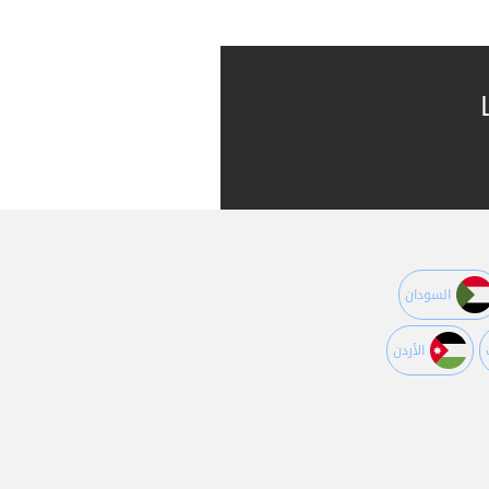
السودان
اﻷردن