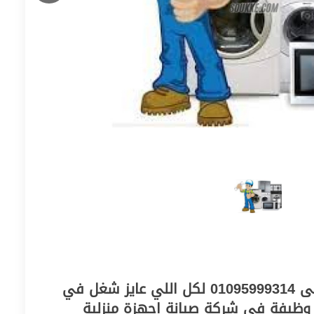
مطلوب للعمل مساعد فنى 01095999314 لكل اللي عايز شغل في
 وظيفة في شركة صيانة اجهزة منزلية