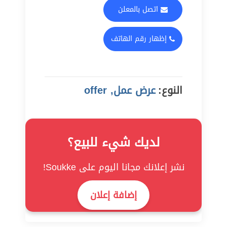
اتصل بالمعلن
إظهار رقم الهاتف
النوع:
عرض عمل, offer
لديك شيء للبيع؟
نشر إعلانك مجانا اليوم على Soukke!
إضافة إعلان