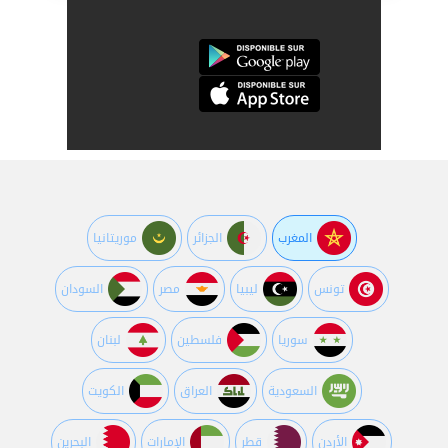
المغرب
الجزائر
موريتانيا
تونس
ليبيا
مصر
السودان
سوريا
فلسطين
لبنان
السعودية
العراق
الكويت
اﻷردن
قطر
اﻹمارات
البحرين