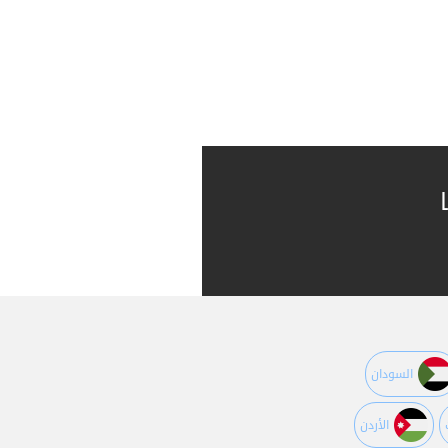
السودان
اﻷردن