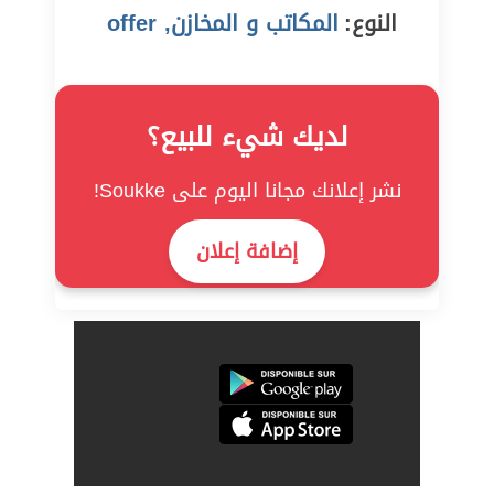
النوع:
المكاتب و المخازن, offer
لديك شيء للبيع؟
نشر إعلانك مجانا اليوم على Soukke!
إضافة إعلان