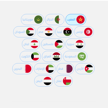
المغرب
الجزائر
موريتانيا
تونس
ليبيا
مصر
السودان
سوريا
فلسطين
لبنان
السعودية
العراق
الكويت
اﻷردن
قطر
اﻹمارات
البحرين
عمان
اليمن