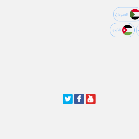
السودان
اﻷردن