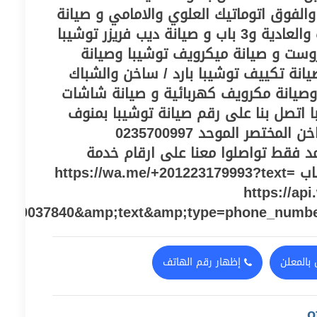
والفوق اتوماتيك العلوي والامامي و صيانة
ثلاجة توشيبا النوفروست والعادية و3 باب و صيانة ديب فريزر توشيبا
وست و صيانة ميكرويف توشيبا وصيانة
يانة تكييف توشيبا بارد / ساخن والشباك
وصيانة مكرويف كهربائية و صيانة شاشات
01223179993 الخط الساخن المختصر الموحد 0235700997
ان معتمد فقط تواصلوا معنا على ارقام خدمة
عملاء او من خلال الواتساب https://wa.me/+201223179993?text=
https://ap
060037840&amp;text&amp;type=phone_numb
بالمعلن
إظهار رقم الهاتف