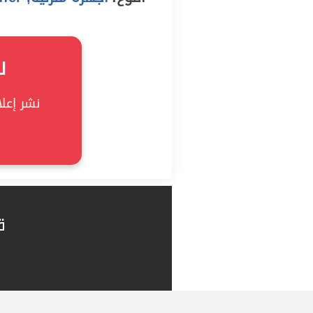
ل
نشر إعلان
ق