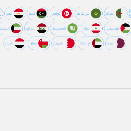
الجزائر
موريتانيا
تونس
ليبيا
مصر
فلسطين
لبنان
السعودية
العراق
الكويت
قطر
اﻹمارات
البحرين
عمان
اليمن