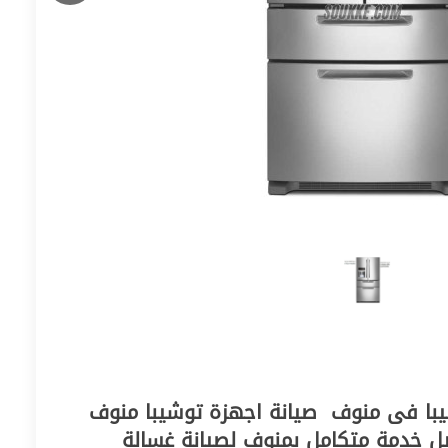
صيانة توشيبا منوف‎ توكيل خدمة متكامل بمنوف‎ لصيانة غسالة