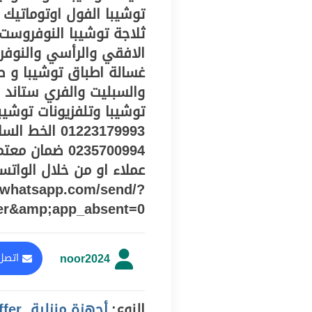
توشيبا الفول اوتوماتيك 
الافقي والرأسي والنوفر
غسالة اطباق توشيبا و ص
والسبليت والفري ستاند 
0235700994 ضم
i.whatsapp.com/send/?
er&amp;app_absent=0
noor2024
اتصل 
النوع:
أجهزة منزلية, offer