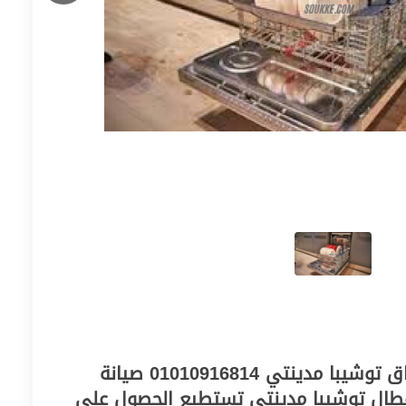
وكيل صيانة غسالات اطباق توشيبا مدينتي 01010916814 صيانة
عطال توشيبا مدينتي تستطيع الحصول على