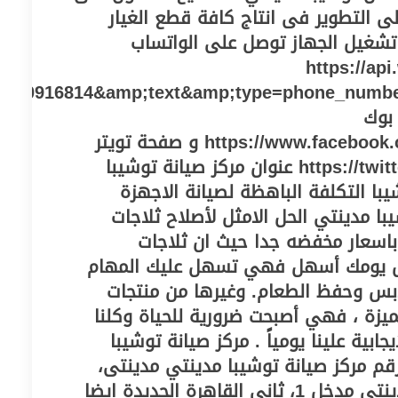
لى التطوير فى انتاج كافة قطع الغيار
تشغيل الجهاز توصل على الواتساب
https://ap
010916814&amp;text&amp;type=phone_numb
بوك
https://www.facebook.com/serveshouse2019 و صفحة تويتر
https://twitter.com/centeregy2021 عنوان مركز صيانة توشيبا
با التكلفة الباهظة لصيانة الاجهزة
با مدينتي الحل الامثل لأصلاح ثلاجات
باسعار مخفضه جدا حيث ان ثلاجات
عل يومك أسهل فهي تسهل عليك المهام
ابس وحفظ الطعام. وغيرها من منتجات
ميزة ، فهي أصبحت ضرورية للحياة وكلنا
جابية علينا يومياً . مركز صيانة توشيبا
نتي 01154008110. رقم مركز صيانة توشيبا مدينتي مدينتى،
ثانى القاهرة الجديدة مدينتى مدخل 1، ثانى القاهرة الجديدة ايضا