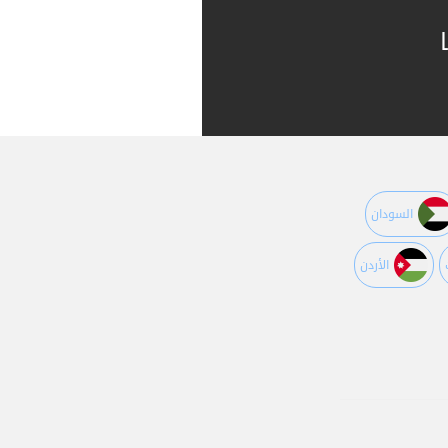
السودان
اﻷردن