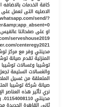
كافة الخدمات بالاضافه ا
الاصليه التى تعمل على 
i.whatsapp.com/send/?
er&amp;app_absent=0
او على صفحاتنا عالفيس 
مدينتي وفر مع مركز توشي
المنزلية تقدم صيانة توشي
توشيبا وغسالات توشيبا 
والغسالات السليمة تج
المتعلقة من غسيل المل
صيانة شركة توشيبا المت
نري تأثير هذه العناصر الإي
مدي