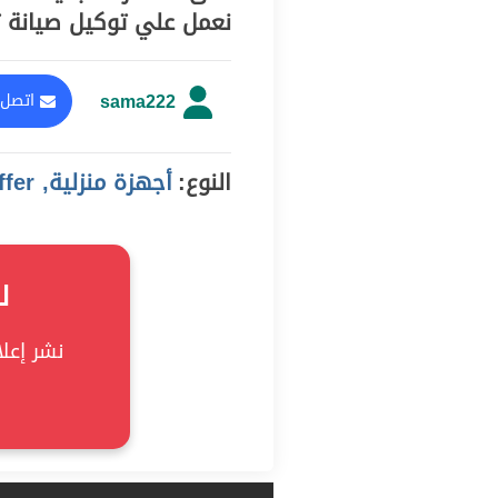
نعمل علي توكيل صيانة ت
sama222
اتصل 
النوع:
أجهزة منزلية, offer
ل
نشر إعلان