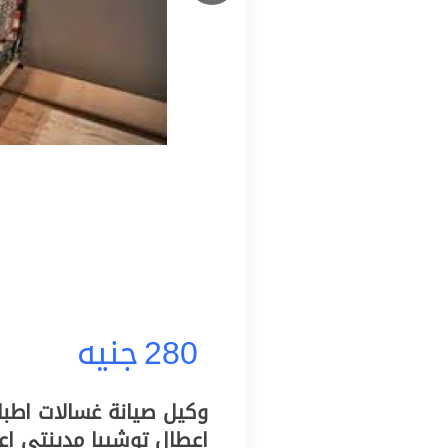
280
جنيه
اعطال توشيبا مدينتي ا