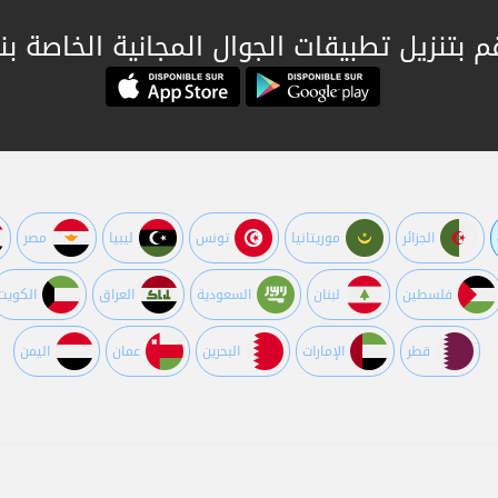
م بتنزيل تطبيقات الجوال المجانية الخاصة بنا
الجزائر
موريتانيا
تونس
ليبيا
مصر
فلسطين
لبنان
السعودية
العراق
الكويت
قطر
اﻹمارات
البحرين
عمان
اليمن