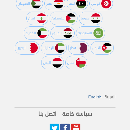
تونس
ليبيا
مصر
السودان
سوريا
فلسطين
لبنان
السعودية
العراق
الكويت
اﻷردن
قطر
اﻹمارات
البحرين
عمان
اليمن
العربية
English
سياسة خاصة
اتصل بنا