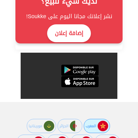
لديك شيء للبيع؟
نشر إعلانك مجانا اليوم على Soukke!
إضافة إعلان
المغرب
الجزائر
موريتانيا