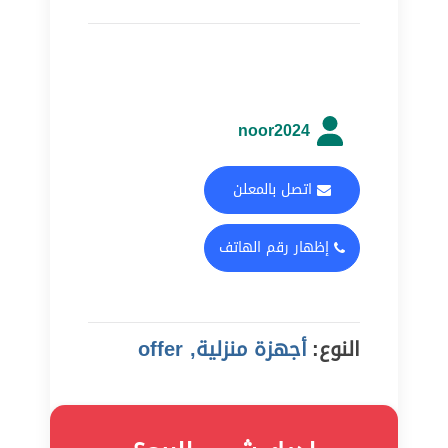
noor2024
اتصل بالمعلن
إظهار رقم الهاتف
النوع:
أجهزة منزلية, offer