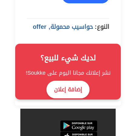
النوع:
حواسيب محمولة, offer
لديك شيء للبيع؟
نشر إعلانك مجانا اليوم على Soukke!
إضافة إعلان