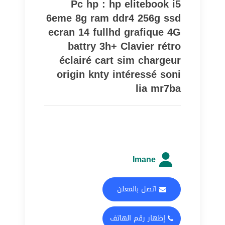
Pc hp : hp elitebook i5
6eme 8g ram ddr4 256g ssd
ecran 14 fullhd grafique 4G
battry 3h+ Clavier rétro
éclairé cart sim chargeur
origin knty intéressé soni
lia mr7ba
Imane
اتصل بالمعلن
إظهار رقم الهاتف