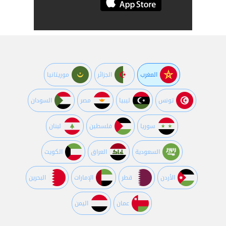
المغرب
الجزائر
موريتانيا
تونس
ليبيا
مصر
السودان
سوريا
فلسطين
لبنان
السعودية
العراق
الكويت
اﻷردن
قطر
اﻹمارات
البحرين
عمان
اليمن