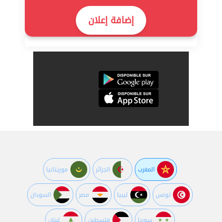
إضافة إعلان
المغرب
الجزائر
موريتانيا
تونس
ليبيا
مصر
السودان
سوريا
فلسطين
لبنان