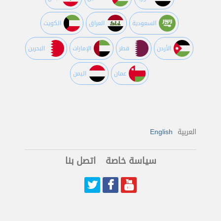
السعودية
العراق
الكويت
اﻷردن
قطر
اﻹمارات
البحرين
عمان
اليمن
العربية
English
سياسة خاصة
اتصل بنا