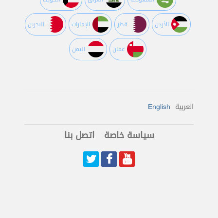
اﻷردن
قطر
اﻹمارات
البحرين
عمان
اليمن
English
العربية
سياسة خاصة
اتصل بنا