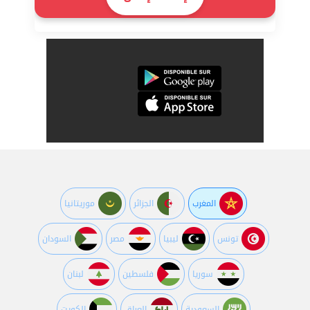
المغرب
الجزائر
موريتانيا
تونس
ليبيا
مصر
السودان
سوريا
فلسطين
لبنان
السعودية
العراق
الكويت