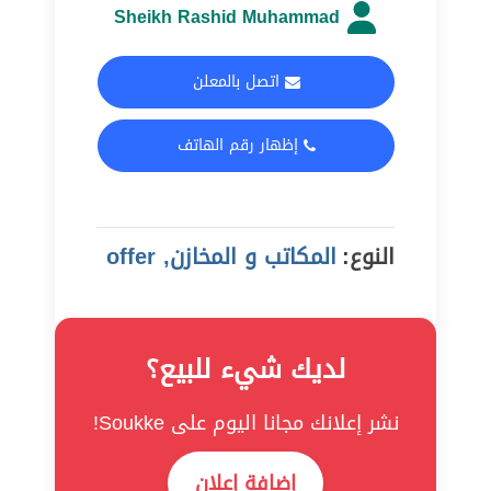
Sheikh Rashid Muhammad
اتصل بالمعلن
إظهار رقم الهاتف
النوع:
المكاتب و المخازن, offer
لديك شيء للبيع؟
نشر إعلانك مجانا اليوم على Soukke!
إضافة إعلان