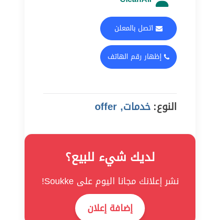
اتصل بالمعلن
إظهار رقم الهاتف
النوع:
خدمات, offer
لديك شيء للبيع؟
نشر إعلانك مجانا اليوم على Soukke!
إضافة إعلان