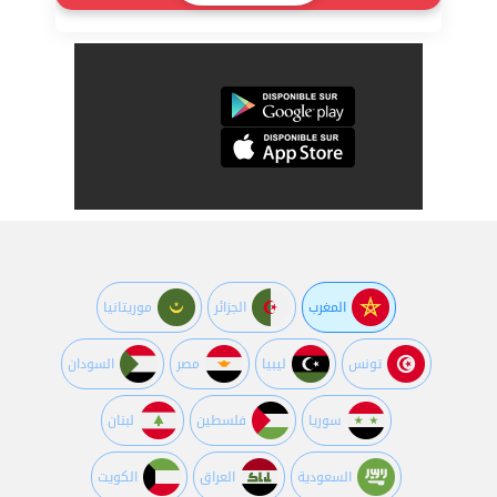
المغرب
الجزائر
موريتانيا
تونس
ليبيا
مصر
السودان
سوريا
فلسطين
لبنان
السعودية
العراق
الكويت