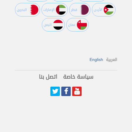
اﻷردن
قطر
اﻹمارات
البحرين
عمان
اليمن
English
العربية
سياسة خاصة
اتصل بنا