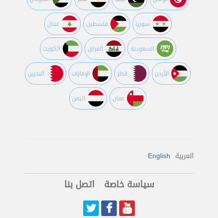
سوريا
فلسطين
لبنان
السعودية
العراق
الكويت
اﻷردن
قطر
اﻹمارات
البحرين
عمان
اليمن
English
العربية
سياسة خاصة
اتصل بنا