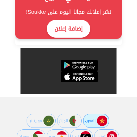
نشر إعلانك مجانا اليوم على Soukke!
إضافة إعلان
المغرب
الجزائر
موريتانيا
تونس
ليبيا
مصر
السودان