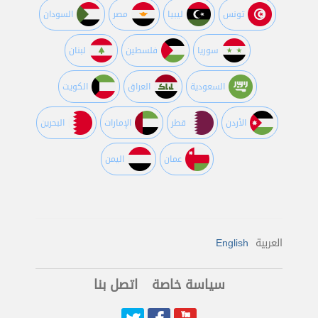
تونس
ليبيا
مصر
السودان
سوريا
فلسطين
لبنان
السعودية
العراق
الكويت
اﻷردن
قطر
اﻹمارات
البحرين
عمان
اليمن
العربية
English
سياسة خاصة
اتصل بنا