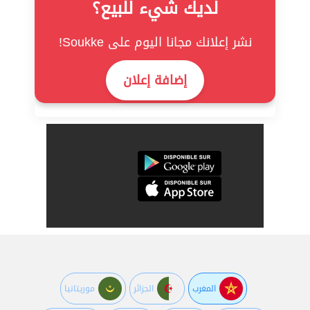
لديك شيء للبيع؟
نشر إعلانك مجانا اليوم على Soukke!
إضافة إعلان
المغرب
الجزائر
موريتانيا