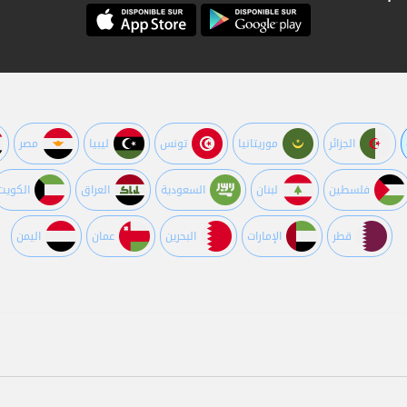
الجزائر
موريتانيا
تونس
ليبيا
مصر
فلسطين
لبنان
السعودية
العراق
الكويت
قطر
اﻹمارات
البحرين
عمان
اليمن