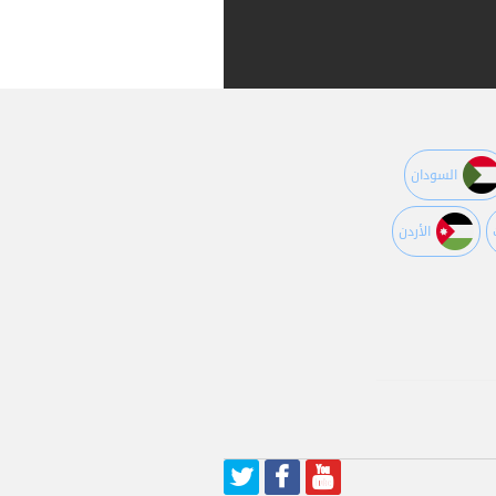
السودان
اﻷردن