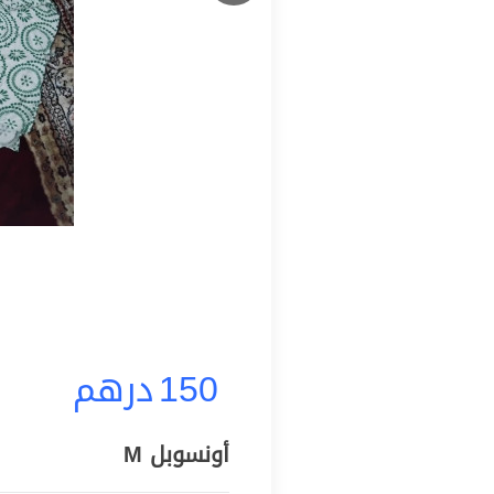
150
درهم
أونسوبل M