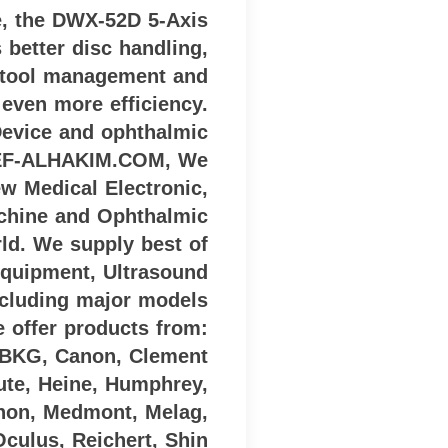
le, the DWX-52D 5-Axis
 better disc handling,
d tool management and
 even more efficiency.
Device and ophthalmic
IEF-ALHAKIM.COM, We
ew Medical Electronic,
chine and Ophthalmic
rld. We supply best of
 Equipment, Ultrasound
cluding major models
 offer products from:
, BKG, Canon, Clement
pute, Heine, Humphrey,
gnon, Medmont, Melag,
Oculus, Reichert, Shin