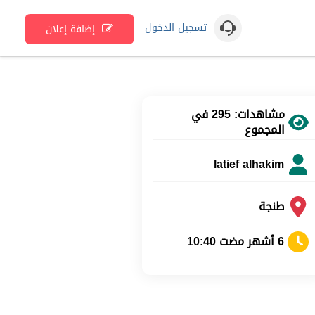
تسجيل الدخول
إضافة إعلان
مشاهدات: 295 في
المجموع
latief alhakim
طنجة
6 أشهر مضت 10:40