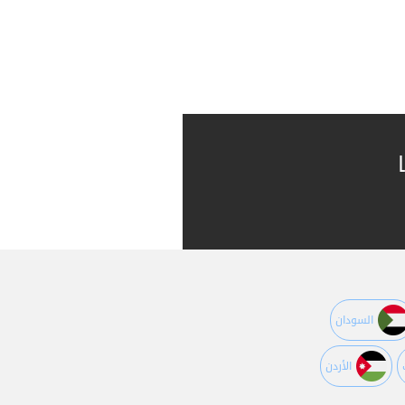
السودان
اﻷردن