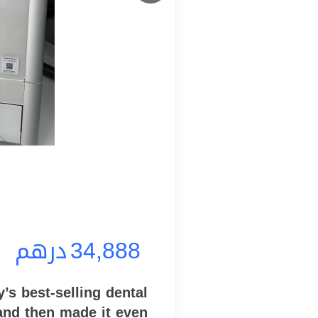
درهم
34,888
’s best-selling dental
 and then made it even