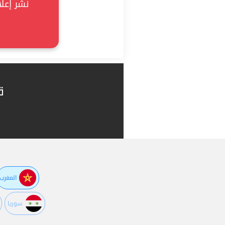
ن Soukke!
ق
المغرب
سوريا