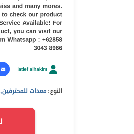
Zeiss and many mores.
s to check our product
Service Available! For
uct, you can visit our
com Whatsapp : +62858
3043 8966
latief alhakim
النوع:
معدات للمحترفين, offer
ل