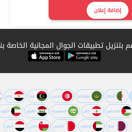
إضافة إعلان
م بتنزيل تطبيقات الجوال المجانية الخاصة بنا
الجزائر
موريتانيا
تونس
ليبيا
مصر
فلسطين
لبنان
السعودية
العراق
الكويت
قطر
اﻹمارات
البحرين
عمان
اليمن