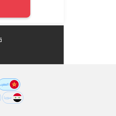
ق
المغرب
سوريا