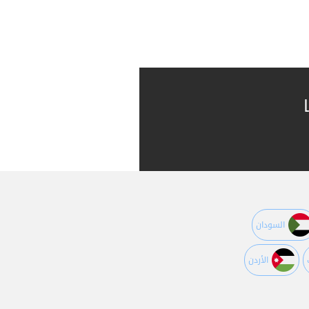
السودان
اﻷردن