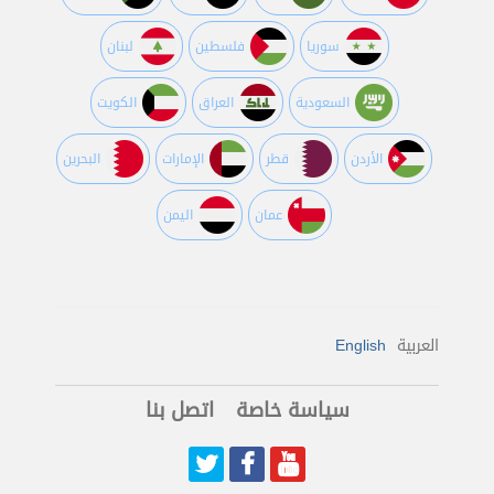
سوريا
فلسطين
لبنان
السعودية
العراق
الكويت
اﻷردن
قطر
اﻹمارات
البحرين
عمان
اليمن
العربية
English
سياسة خاصة
اتصل بنا