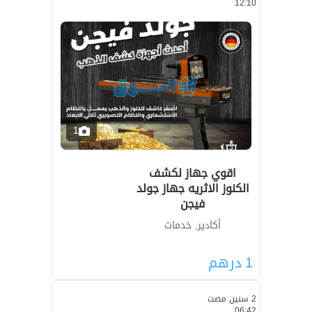
12:10
1
اقوي جهاز لكشف
الكنوز الاثريه جهاز جولد
فيجن
أكادير, خدمات
1
درهم
2 سنين مضت
06:42