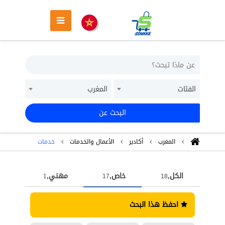
الفئات
المغرب
البحث عن
المغرب
أكادير
اﻷعمال والخدمات
خدمات
الكل,
خاص,
مهني,
1
17
18
احفظ هذا البحث