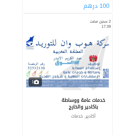
100
درهم
2 سنين مضت
17:39
1
خدمات عامة ووساطة
باكادير والخارج
أكادير, خدمات