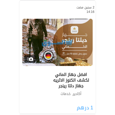
2 سنين مضت
14:16
1
افضل جهاز الماني
لكشف الكنوز الاثريه
جهاز دلتا رينجر
أكادير, خدمات
1
درهم