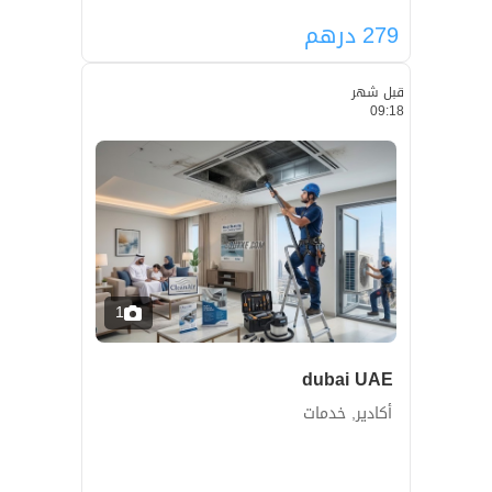
279
درهم
قبل شهر
09:18
1
dubai UAE
أكادير, خدمات