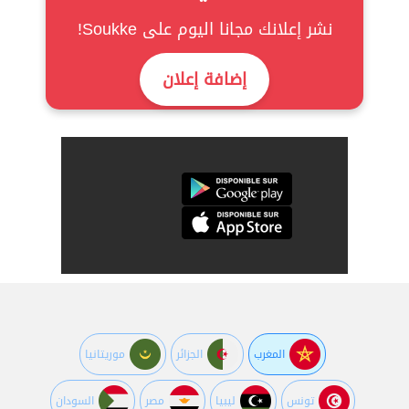
نشر إعلانك مجانا اليوم على Soukke!
إضافة إعلان
المغرب
الجزائر
موريتانيا
تونس
ليبيا
مصر
السودان