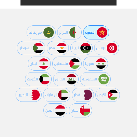
المغرب
الجزائر
موريتانيا
تونس
ليبيا
مصر
السودان
سوريا
فلسطين
لبنان
السعودية
العراق
الكويت
اﻷردن
قطر
اﻹمارات
البحرين
عمان
اليمن