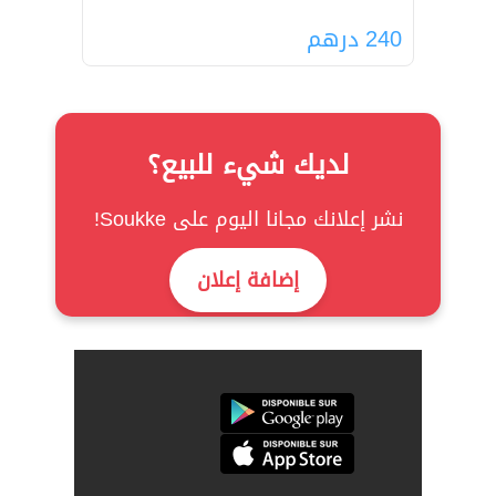
240
درهم
لديك شيء للبيع؟
نشر إعلانك مجانا اليوم على Soukke!
إضافة إعلان