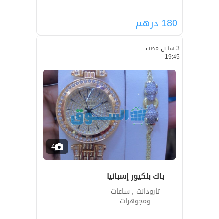
180
درهم
3 سنين مضت
19:45
4
باك بلكيور إسبانيا
تارودانت , ساعات
ومجوهرات