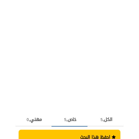
الكل,
خاص,
مهني,
0
5
5
احفظ هذا البحث