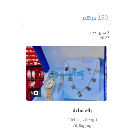
150
درهم
3 سنين مضت
20:27
5
باك ساعة
تارودانت , ساعات
ومجوهرات