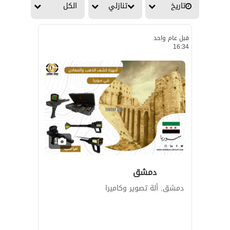
تاريخ
تنازلي
الكل
قبل عام واحد
16:34
1
دمشق
دمشق, ألة تصوير وكاميرا