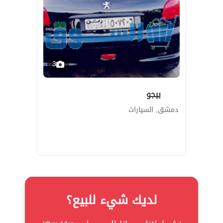
3
بيجو
دمشق, السيارات
لديك شيء للبيع؟