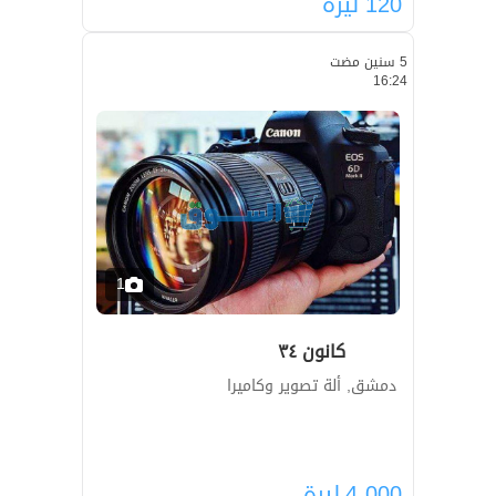
120
ليرة
5 سنين مضت
16:24
1
كانون ٣٤
دمشق, ألة تصوير وكاميرا
4,000
ليرة