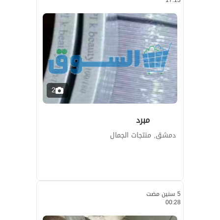
2
مبرد
دمشق, منتجات الجمال
5 سنين مضت
00:28