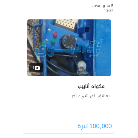
5 سنين مضت
13:32
1
مكواه أنابيب
دمشق, أي شيء أخر
100,000
ليرة