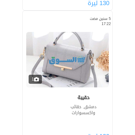
130
ليرة
5 سنين مضت
17:22
1
حقيبة
دمشق, حقائب
واكسسوارات