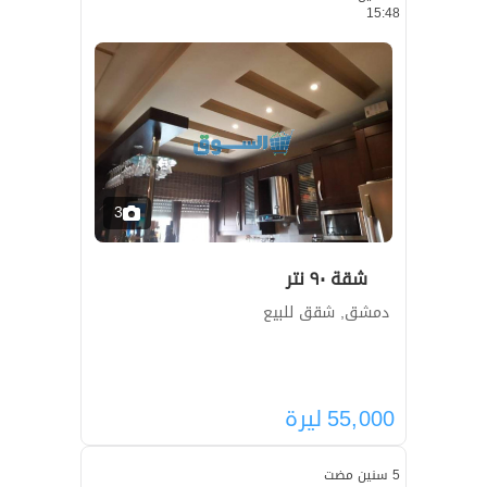
15:48
3
شقة ٩٠ نتر
دمشق, شقق للبيع
55,000
ليرة
5 سنين مضت