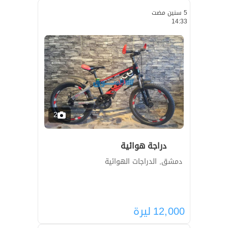
5 سنين مضت
14:33
2
دراجة هوائية
دمشق, الدراجات الهوائية
12,000
ليرة