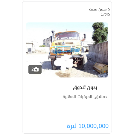
5 سنين مضت
17:45
2
بدون ثندوق
دمشق, المركبات المهنية
10,000,000
ليرة