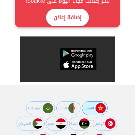
نشر إعلانك مجانا اليوم على Soukke!
إضافة إعلان
المغرب
الجزائر
موريتانيا
تونس
ليبيا
مصر
السودان