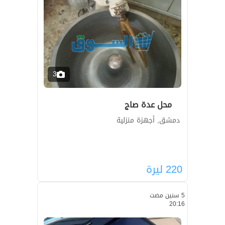
3
محل عدة صاج
دمشق, أجهزة منزلية
220
ليرة
5 سنين مضت
20:16