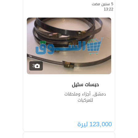
5 سنين مضت
13:22
3
حبسات ستيل
دمشق, أجزاء وملحقات
للمركبات
123,000
ليرة