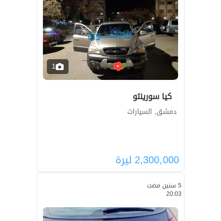
1
كيا سورينتو
دمشق, السيارات
2,300,000
ليرة
5 سنين مضت
20:03