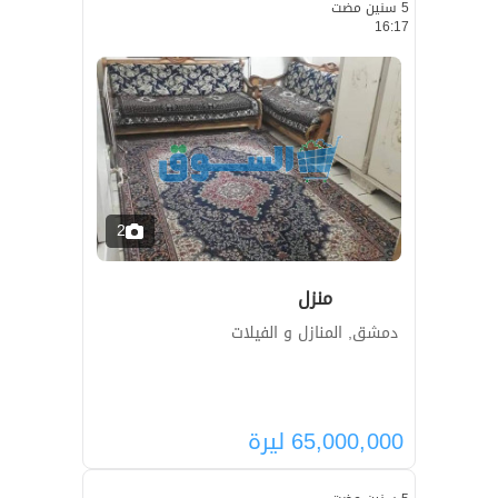
5 سنين مضت
16:17
2
منزل
دمشق, المنازل و الفيلات
65,000,000
ليرة