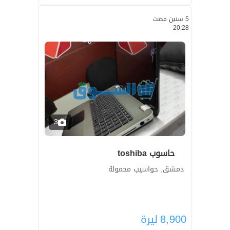
5 سنين مضت
20:28
3
حاسوب toshiba
دمشق, حواسيب محمولة
8,900
ليرة