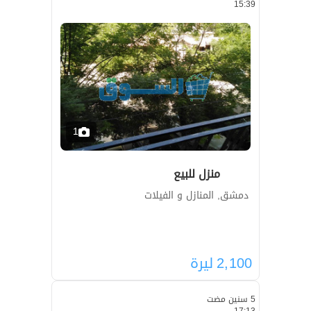
15:39
1
منزل للبيع
دمشق, المنازل و الفيلات
2,100
ليرة
5 سنين مضت
17:13