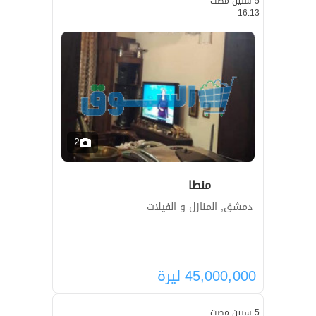
5 سنين مضت
16:13
2
منطا
دمشق, المنازل و الفيلات
45,000,000
ليرة
5 سنين مضت