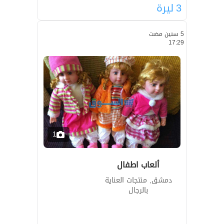
3
ليرة
5 سنين مضت
17:29
1
ألعاب اطفال
دمشق, منتجات العناية
بالرجال