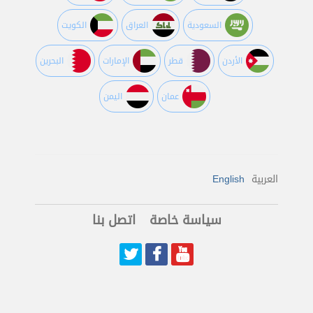
السعودية
العراق
الكويت
اﻷردن
قطر
اﻹمارات
البحرين
عمان
اليمن
العربية
English
سياسة خاصة
اتصل بنا