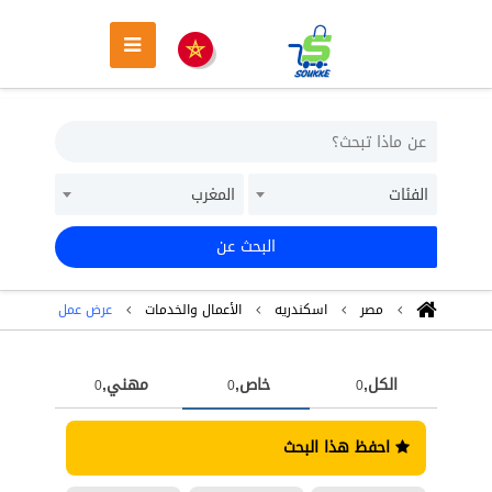
الفئات
المغرب
البحث عن
مصر
اسكندريه
اﻷعمال والخدمات
عرض عمل
الكل,
خاص,
مهني,
0
0
0
احفظ هذا البحث