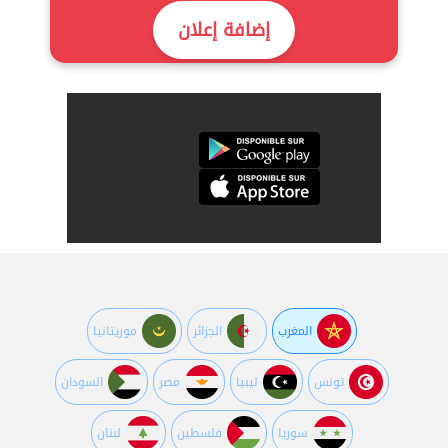
إضافة إعلان
المغرب
الجزائر
موريتانيا
تونس
ليبيا
مصر
السودان
سوريا
فلسطين
لبنان