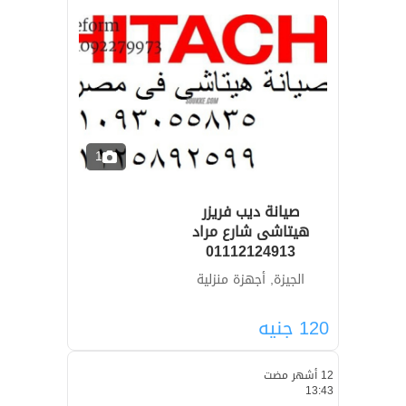
1
صيانة ديب فريزر
هيتاشى شارع مراد
01112124913
الجيزة, أجهزة منزلية
120
جنيه
12 أشهر مضت
13:43