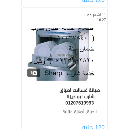
11 أشهر مضت
16:27
1
صيانة غسالات اطباق
01207619993
الجيزة, أجهزة منزلية
120
جنيه