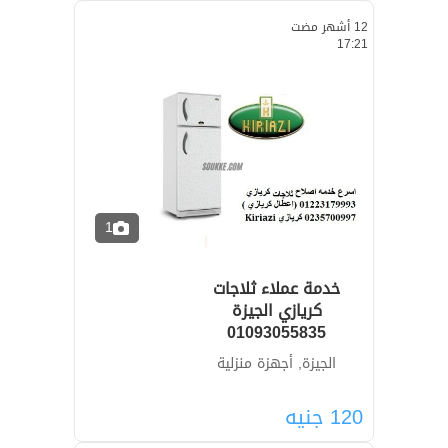
12 أشهر مضت
17:21
1
خدمة عملاء ثلاجات
كريازي الجيزة
01093055835
الجيزة, أجهزة منزلية
120
جنيه