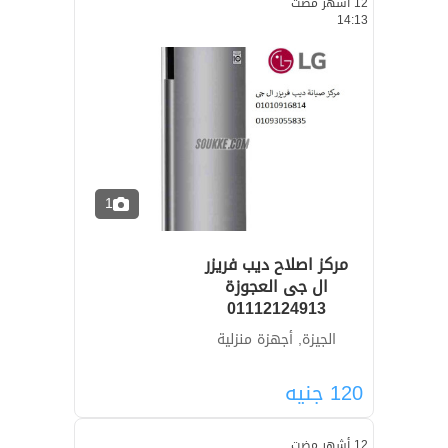
12 أشهر مضت
14:13
1
مركز اصلاح ديب فريزر
ال جى العجوزة
01112124913
الجيزة, أجهزة منزلية
120
جنيه
12 أشهر مضت