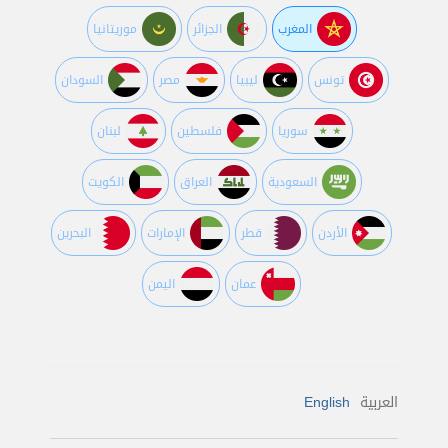
المغرب
الجزائر
موريتانيا
تونس
ليبيا
مصر
السودان
سوريا
فلسطين
لبنان
السعودية
العراق
الكويت
اﻷردن
قطر
اﻹمارات
البحرين
عمان
اليمن
العربية
English