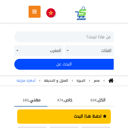
الفئات
المغرب
البحث عن
مصر
الجيزة
المنزل و الحديقة
أجهزة منزلية
الكل,
خاص,
مهني,
160
474
634
احفظ هذا البحث