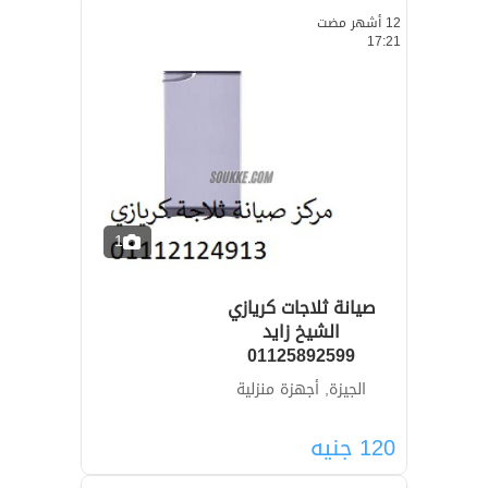
12 أشهر مضت
17:21
1
صيانة ثلاجات كريازي
الشيخ زايد
01125892599
الجيزة, أجهزة منزلية
120
جنيه