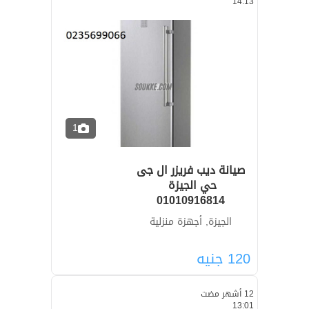
14:13
1
صيانة ديب فريزر ال جى
01010916814
الجيزة, أجهزة منزلية
120
جنيه
12 أشهر مضت
13:01