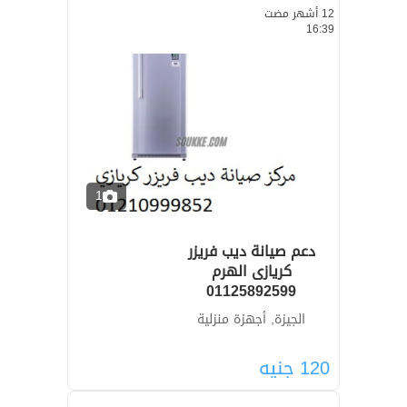
12 أشهر مضت
16:39
1
دعم صيانة ديب فريزر
كريازى الهرم
01125892599
الجيزة, أجهزة منزلية
120
جنيه