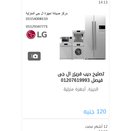
14:13
1
تصليح ديب فريزر ال جى
فيصل ‎‎ ‎01207619993
الجيزة, أجهزة منزلية
120
جنيه
12 أشهر مضت