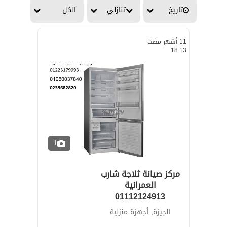
تاريخ
تنازلي
الكل
11 أشهر مضت
18:13
1
مركز صيانة ثلاجة شارب
العمرانية
01112124913
الجيزة, أجهزة منزلية