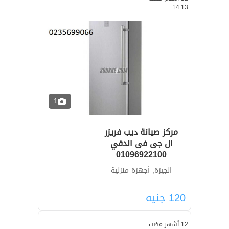
14:13
1
مركز صيانة ديب فريزر
ال جى فى الدقي
01096922100
الجيزة, أجهزة منزلية
120
جنيه
12 أشهر مضت