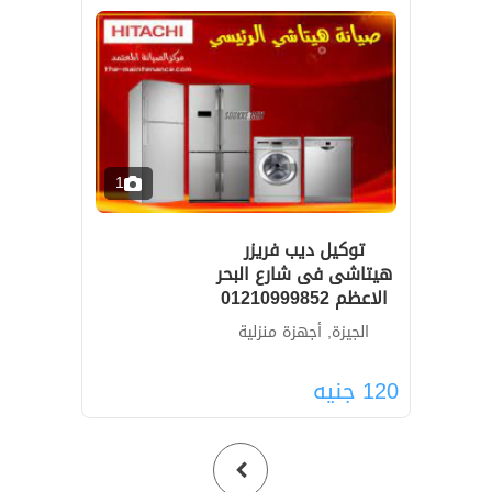
1
توكيل ديب فريزر
هيتاشى فى شارع البحر
الاعظم 01210999852
الجيزة, أجهزة منزلية
120
جنيه