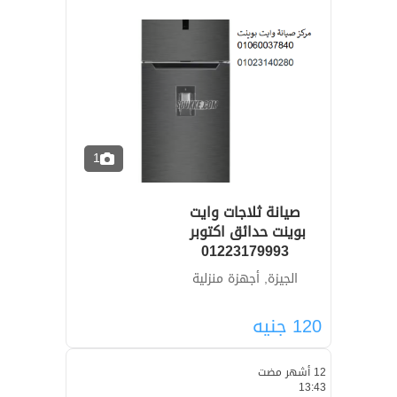
1
صيانة ثلاجات وايت
01223179993
الجيزة, أجهزة منزلية
120
جنيه
12 أشهر مضت
13:43