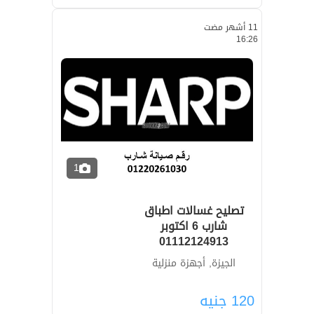
11 أشهر مضت
16:26
1
تصليح غسالات اطباق
شارب 6 اكتوبر
01112124913
الجيزة, أجهزة منزلية
120
جنيه