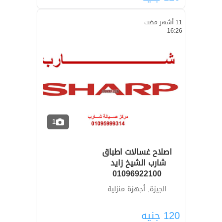
11 أشهر مضت
16:26
1
اصلاح غسالات اطباق
01096922100
الجيزة, أجهزة منزلية
120
جنيه