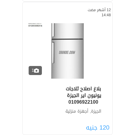
12 أشهر مضت
14:48
1
بلاغ اصلاح ثلاجات
01096922100
الجيزة, أجهزة منزلية
120
جنيه