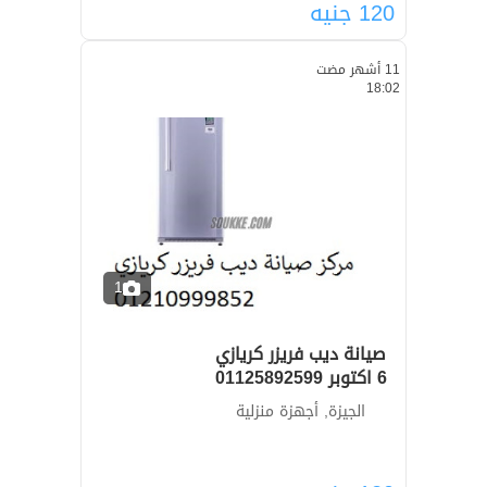
120
جنيه
11 أشهر مضت
18:02
1
صيانة ديب فريزر كريازي
6 اكتوبر 01125892599
الجيزة, أجهزة منزلية