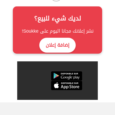
لديك شيء للبيع؟
نشر إعلانك مجانا اليوم على Soukke!
إضافة إعلان