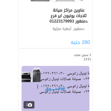
عناوين مراكز صيانة
ثلاجات يونيون اير فرع
دمنهور 01223179993
دمنهور, أجهزة منزلية
280
جنيه
2 سنين مضت
13:51
1