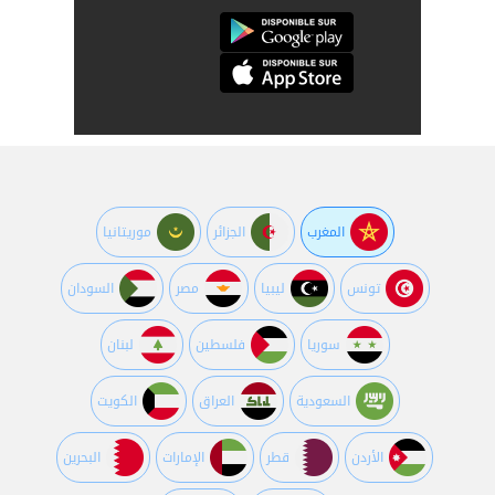
المغرب
الجزائر
موريتانيا
تونس
ليبيا
مصر
السودان
سوريا
فلسطين
لبنان
السعودية
العراق
الكويت
اﻷردن
قطر
اﻹمارات
البحرين