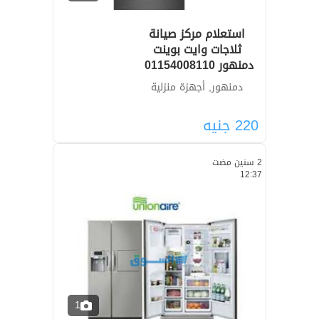
استعلام مركز صيانة
ثلاجات وايت بوينت
دمنهور ‎ 01154008110
دمنهور, أجهزة منزلية
220
جنيه
2 سنين مضت
12:37
1