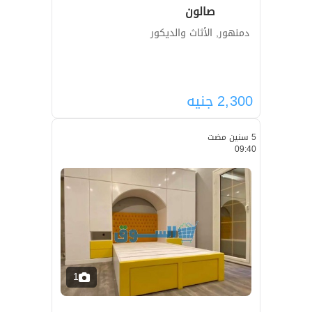
صالون
دمنهور, الأثاث والديكور
2,300
جنيه
5 سنين مضت
09:40
1