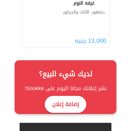
غرفه النوم
دمنهور, الأثاث والديكور
13,000
جنيه
لديك شيء للبيع؟
نشر إعلانك مجانا اليوم على Soukke!
إضافة إعلان