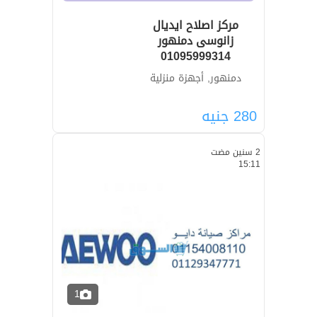
مركز اصلاح ايديال
زانوسى دمنهور
01095999314
دمنهور, أجهزة منزلية
280
جنيه
2 سنين مضت
15:11
1