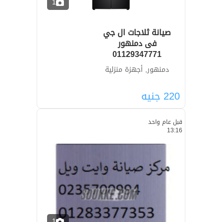
1
صيانة ثلاجات ال جي
01129347771
دمنهور, أجهزة منزلية
220
جنيه
قبل عام واحد
13:16
1