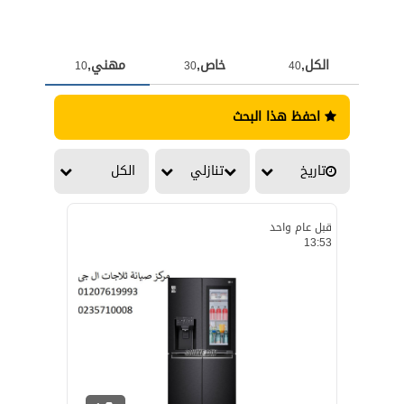
الكل,
خاص,
مهني,
10
30
40
احفظ هذا البحث
تاريخ
تنازلي
الكل
قبل عام واحد
13:53