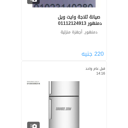
صيانة ثلاجة وايت ويل
دمنهور ‎ 01112124913
دمنهور, أجهزة منزلية
220
جنيه
قبل عام واحد
14:16
1