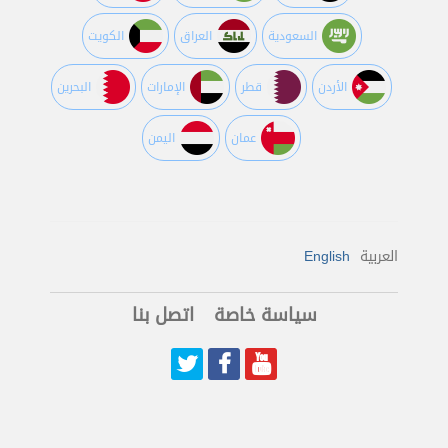
السعودية
العراق
الكويت
اﻷردن
قطر
اﻹمارات
البحرين
عمان
اليمن
العربية
English
سياسة خاصة
اتصل بنا