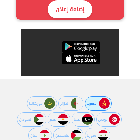
إضافة إعلان
المغرب
الجزائر
موريتانيا
تونس
ليبيا
مصر
السودان
سوريا
فلسطين
لبنان