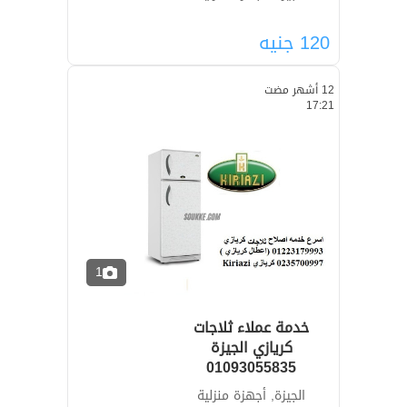
120
جنيه
12 أشهر مضت
17:21
1
خدمة عملاء ثلاجات
كريازي الجيزة
01093055835
الجيزة, أجهزة منزلية