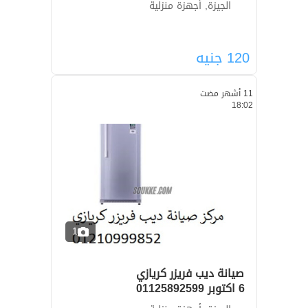
الجيزة, أجهزة منزلية
120
جنيه
11 أشهر مضت
18:02
1
صيانة ديب فريزر كريازي
6 اكتوبر 01125892599