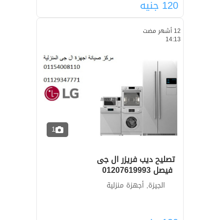
120
جنيه
12 أشهر مضت
14:13
1
تصليح ديب فريزر ال جى
فيصل ‎‎ ‎01207619993
الجيزة, أجهزة منزلية