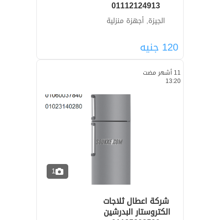
01112124913
الجيزة, أجهزة منزلية
120
جنيه
11 أشهر مضت
13:20
1
شركة اعطال ثلاجات