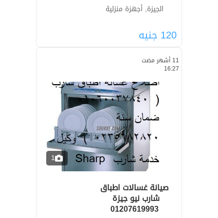
الجيزة, أجهزة منزلية
120
جنيه
11 أشهر مضت
16:27
1
صيانة غسالات اطباق
01207619993