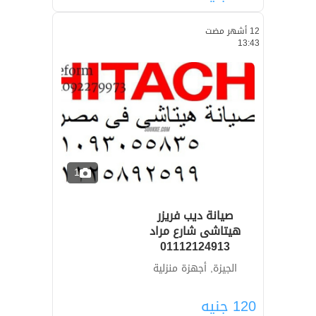
12 أشهر مضت
13:43
1
صيانة ديب فريزر
هيتاشى شارع مراد
01112124913
الجيزة, أجهزة منزلية
120
جنيه