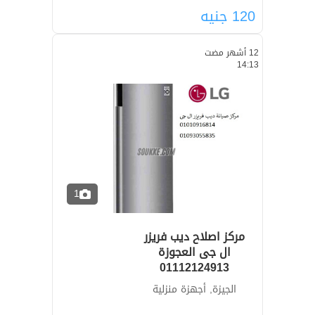
120
جنيه
12 أشهر مضت
14:13
1
مركز اصلاح ديب فريزر
ال جى العجوزة
01112124913
الجيزة, أجهزة منزلية