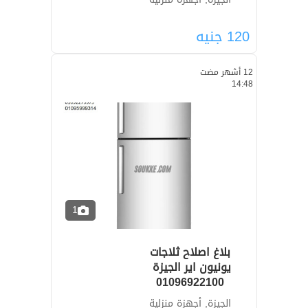
120
جنيه
12 أشهر مضت
14:48
1
بلاغ اصلاح ثلاجات
01096922100
الجيزة, أجهزة منزلية