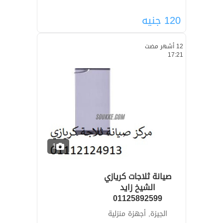
120
جنيه
12 أشهر مضت
17:21
1
صيانة ثلاجات كريازي
الشيخ زايد
01125892599
الجيزة, أجهزة منزلية