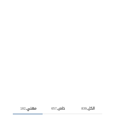
الكل,
خاص,
مهني,
182
657
839