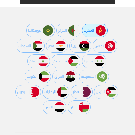
المغرب
الجزائر
موريتانيا
تونس
ليبيا
مصر
السودان
سوريا
فلسطين
لبنان
السعودية
العراق
الكويت
اﻷردن
قطر
اﻹمارات
البحرين
عمان
اليمن