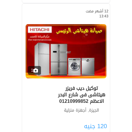
12 أشهر مضت
13:43
1
توكيل ديب فريزر
هيتاشى فى شارع البحر
الاعظم 01210999852
الجيزة, أجهزة منزلية
120
جنيه