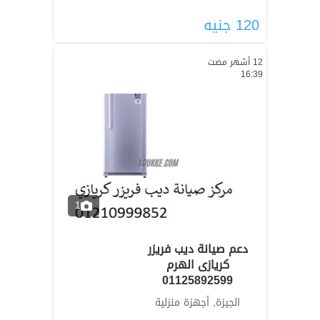
120
جنيه
12 أشهر مضت
16:39
1
دعم صيانة ديب فريزر
كريازى الهرم
01125892599
الجيزة, أجهزة منزلية