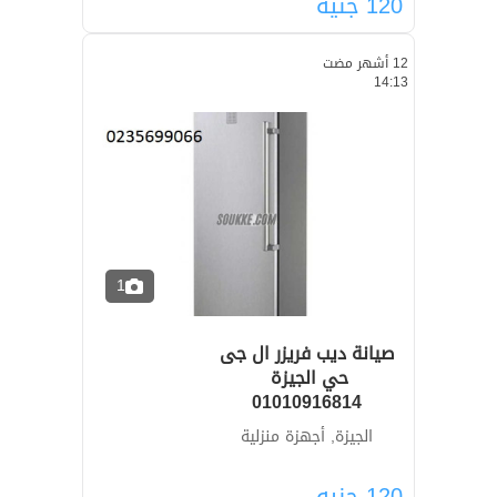
120
جنيه
12 أشهر مضت
14:13
1
صيانة ديب فريزر ال جى
01010916814
الجيزة, أجهزة منزلية
120
جنيه