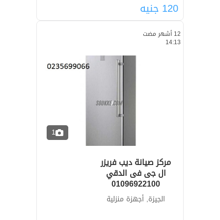
120
جنيه
12 أشهر مضت
14:13
1
مركز صيانة ديب فريزر
ال جى فى الدقي
01096922100
الجيزة, أجهزة منزلية