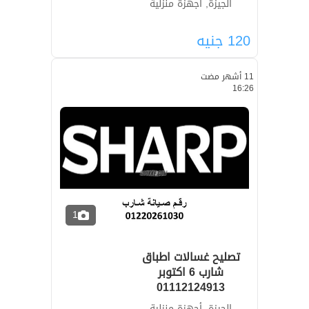
الجيزة, أجهزة منزلية
120
جنيه
11 أشهر مضت
16:26
1
تصليح غسالات اطباق
شارب 6 اكتوبر
01112124913
الجيزة, أجهزة منزلية