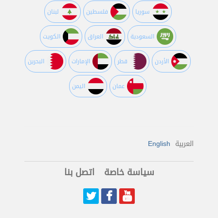
سوريا
فلسطين
لبنان
السعودية
العراق
الكويت
اﻷردن
قطر
اﻹمارات
البحرين
عمان
اليمن
العربية
English
سياسة خاصة
اتصل بنا