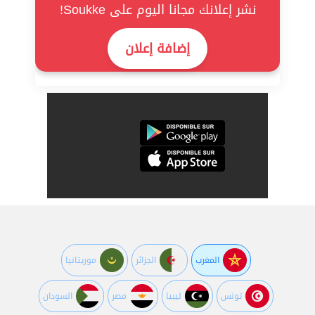
نشر إعلانك مجانا اليوم على Soukke!
إضافة إعلان
المغرب
الجزائر
موريتانيا
تونس
ليبيا
مصر
السودان