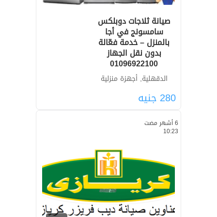
صيانة ثلاجات دوبلكس
سامسونج في أجا
بالمنزل – خدمة فعّالة
بدون نقل الجهاز
01096922100
الدقهلية, أجهزة منزلية
280
جنيه
6 أشهر مضت
10:23