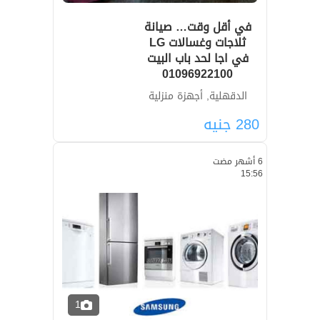
في أقل وقت… صيانة
ثلاجات وغسالات LG
في اجا لحد باب البيت
01096922100
الدقهلية, أجهزة منزلية
280
جنيه
6 أشهر مضت
15:56
1