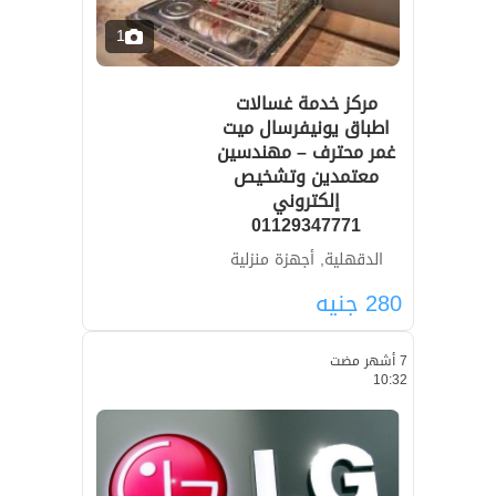
1
مركز خدمة غسالات
اطباق يونيفرسال ميت
غمر محترف – مهندسين
معتمدين وتشخيص
إلكتروني
01129347771
الدقهلية, أجهزة منزلية
280
جنيه
7 أشهر مضت
10:32