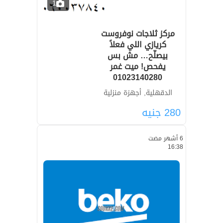
1
مركز ثلاجات نوفروست
كريازي اللي فعلاً
بيصلّح… مش بس
يفحص! ميت غمر
01023140280
الدقهلية, أجهزة منزلية
280
جنيه
6 أشهر مضت
16:38