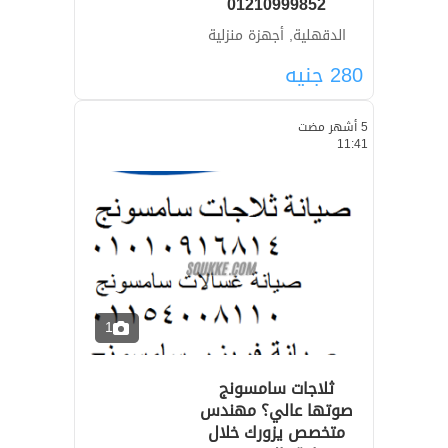
01210999852
الدقهلية, أجهزة منزلية
280
جنيه
5 أشهر مضت
11:41
1
ثلاجات سامسونج
صوتها عالي؟ مهندس
متخصص يزورك خلال