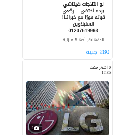
لو الثلاجات هيتاشي
برده اختفى… رجّعي
قوته فورًا مع خبرائنا!
السنبلاوين
01207619993
الدقهلية, أجهزة منزلية
280
جنيه
6 أشهر مضت
12:35
1