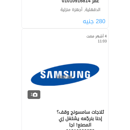
غمر 01010916814
الدقهلية, أجهزة منزلية
280
جنيه
4 أشهر مضت
11:03
1
ثلاجات سامسونج وقف؟
إحنا بنرجّعه يشتغل زي
المصنع! اجا