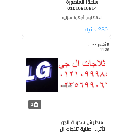
ساعة! المنصورة
01010916814
الدقهلية, أجهزة منزلية
280
جنيه
5 أشهر مضت
11:38
1
متخليش سخونة الجو
تأثر… صناية ثلاجات ال