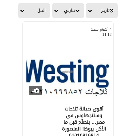
تاريخ
تنازلي
الكل
4 أشهر مضت
11:12
1
أقوى صيانة ثلاجات
وستنجهاوس في
مصر… بنصلّح قبل ما
الأكل يبوظ! المنصورة
01010916814