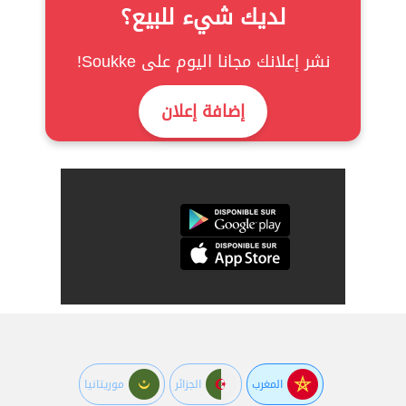
لديك شيء للبيع؟
نشر إعلانك مجانا اليوم على Soukke!
إضافة إعلان
المغرب
الجزائر
موريتانيا