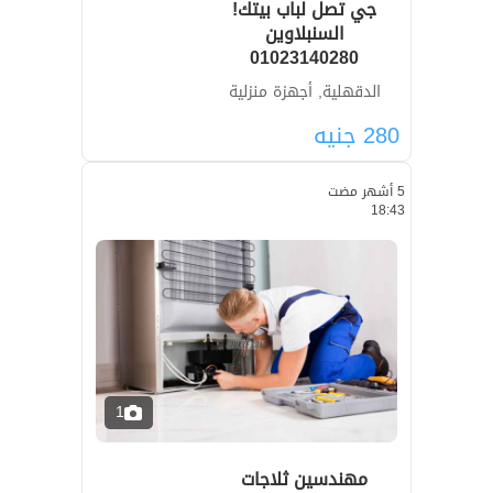
جي تصل لباب بيتك!
السنبلاوين
01023140280
الدقهلية, أجهزة منزلية
280
جنيه
5 أشهر مضت
18:43
1
مهندسين ثلاجات