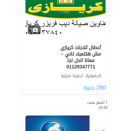
1
أعطال ثلاجات كريازي
مش هتتعبك تاني –
معانا الحل اجا
01129347771
الدقهلية, أجهزة منزلية
280
جنيه
7 أشهر مضت
10:33