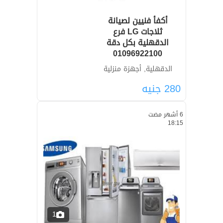
أكفأ فنيين لصيانة
ثلاجات LG فرع
الدقهلية بكل دقة
01096922100
الدقهلية, أجهزة منزلية
280
جنيه
6 أشهر مضت
18:15
1