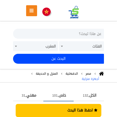
الفئات
المغرب
البحث عن
مصر
الدقهلية
المنزل و الحديقة
أجهزة منزلية
الكل,
خاص,
مهني,
31
101
132
احفظ هذا البحث