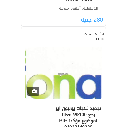
الدقهلية, أجهزة منزلية
280
جنيه
4 أشهر مضت
11:10
1
تجميد ثلاجات يونيون اير
رجع 100%؟ معانا
الموضوع مؤكد! طلخا