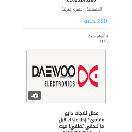
01023140280
الدقهلية, أجهزة منزلية
280
جنيه
4 أشهر مضت
11:05
1
عطل ثلاجات دايو
مفاجئ؟ إحنا عندك قبل
ما تلحقي تقلقي! ميت