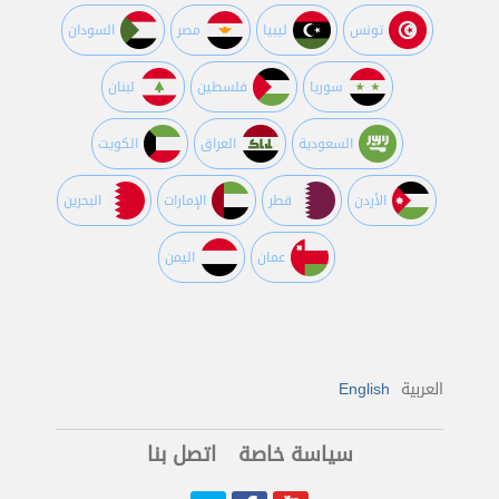
تونس
ليبيا
مصر
السودان
سوريا
فلسطين
لبنان
السعودية
العراق
الكويت
اﻷردن
قطر
اﻹمارات
البحرين
عمان
اليمن
العربية
English
سياسة خاصة
اتصل بنا