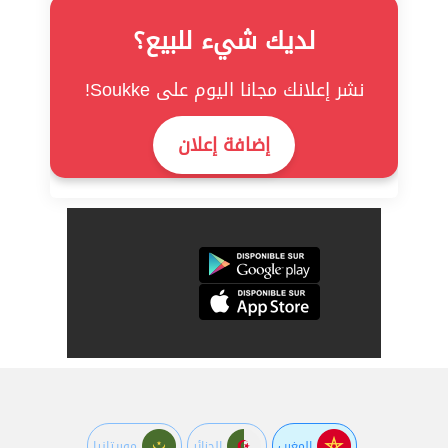
لديك شيء للبيع؟
نشر إعلانك مجانا اليوم على Soukke!
إضافة إعلان
المغرب
الجزائر
موريتانيا