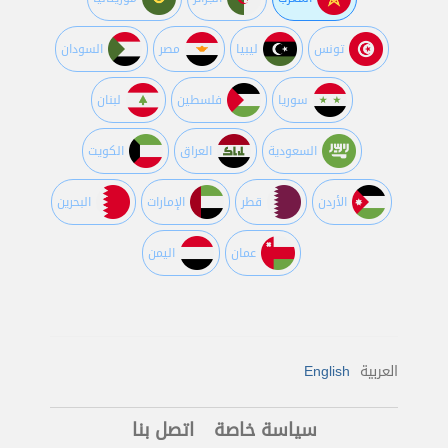
تونس
ليبيا
مصر
السودان
سوريا
فلسطين
لبنان
السعودية
العراق
الكويت
اﻷردن
قطر
اﻹمارات
البحرين
عمان
اليمن
العربية
English
سياسة خاصة
اتصل بنا