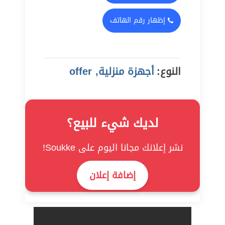
إظهار رقم الهاتف
النوع:
أجهزة منزلية, offer
لديك شيء للبيع؟
نشر إعلانك مجانا اليوم على Soukke!
إضافة إعلان