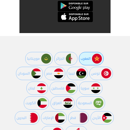
المغرب
الجزائر
موريتانيا
تونس
ليبيا
مصر
السودان
سوريا
فلسطين
لبنان
السعودية
العراق
الكويت
اﻷردن
قطر
اﻹمارات
البحرين