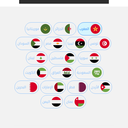
المغرب
الجزائر
موريتانيا
تونس
ليبيا
مصر
السودان
سوريا
فلسطين
لبنان
السعودية
العراق
الكويت
اﻷردن
قطر
اﻹمارات
البحرين
عمان
اليمن