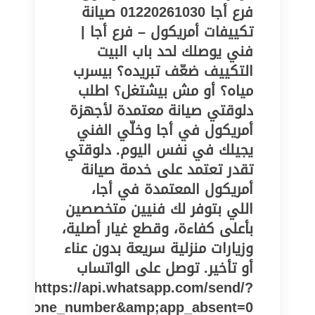
فرع أجا 01220261030 صيانة
تكييفات أمريكول – فرع أجا |
فني يوصلك لحد باب البيت
التكييف ضعّف تبريده؟ بيسرب
مياه؟ أو مش بيشتغل؟ اطلب
دلوقتي صيانة معتمدة لأجهزة
أمريكول في أجا وخلّي الفني
يجيلك في نفس اليوم. دلوقتي
تقدر تعتمد على خدمة صيانة
أمريكول المعتمدة في أجا،
اللي بتوفر لك فنيين متخصصين
بأعلى كفاءة، وقطع غيار أصلية،
وزيارات منزلية سريعة بدون عناء
أو تأخير. توصل على الواتساب
https://api.whatsapp.com/send/?
pe=phone_number&amp;app_absent=0