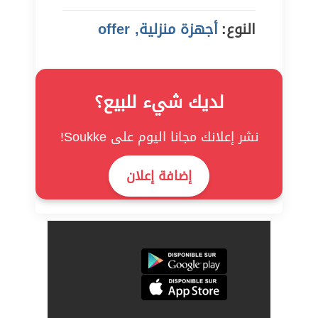
النوع:
أجهزة منزلية, offer
لديك شيء للبيع؟
نشر إعلانك مجانا اليوم على Soukke!
إضافة إعلان