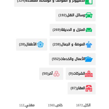
الكمبيوتر و الهواتف و الوسائط المتعددة
(324)
وسائل النقل
(192)
المنزل و الحديقة
(269)
الموضة و الجمال
(238)
الأطفال
(28)
اﻷعمال والخدمات
(552)
الشركات
(9)
آخر
(50)
العقار
(87)
الكل,
خاص,
مهني,
112
1560
1672