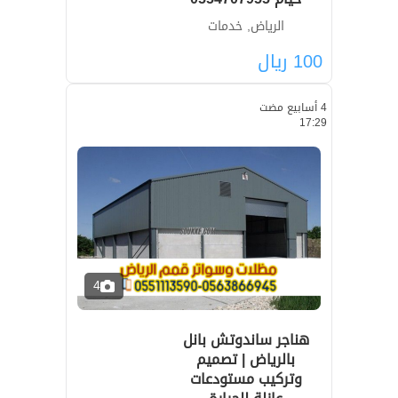
الرياض, خدمات
100
ريال
4 أسابيع مضت
17:29
4
هناجر ساندوتش بانل
بالرياض | تصميم
وتركيب مستودعات