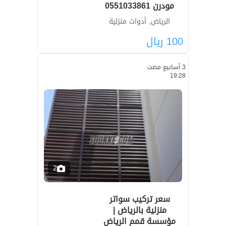
مودرن 0551033861
الرياض, أدوات منزلية
100
ريال
3 أسابيع مضت
19:28
2
سعر تركيب سواتر
منزلية بالرياض |
مؤسسة قمم الرياض