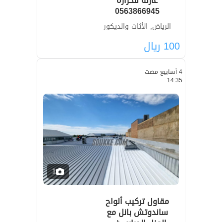
عازلة للحرارة
0563866945
الرياض, الأثاث والديكور
100
ريال
4 أسابيع مضت
14:35
1
مقاول تركيب ألواح
ساندوتش بانل مع