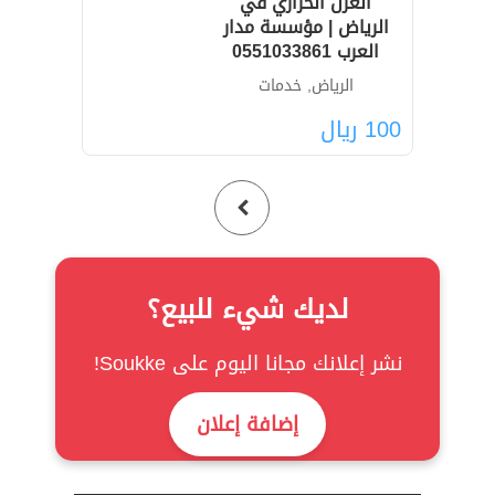
العزل الحراري في
الرياض | مؤسسة مدار
العرب 0551033861
الرياض, خدمات
100
ريال
لديك شيء للبيع؟
نشر إعلانك مجانا اليوم على Soukke!
إضافة إعلان