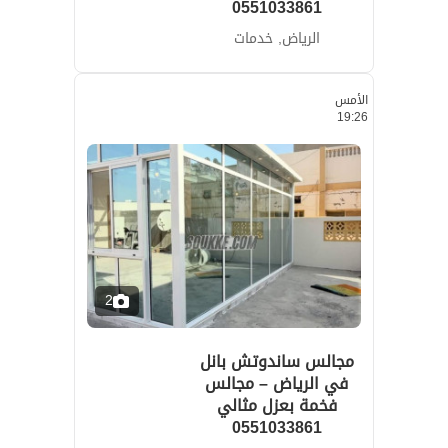
0551033861
الرياض, خدمات
الأمس
19:26
2
مجالس ساندوتش بانل
في الرياض – مجالس
فخمة بعزل مثالي
0551033861