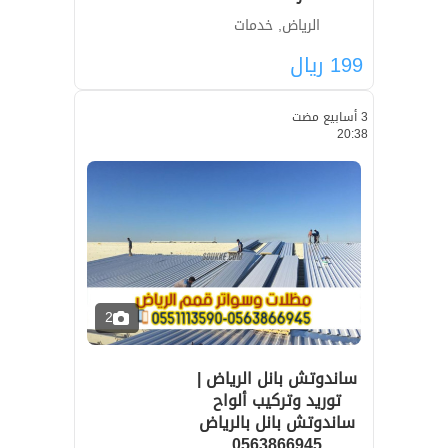
الرياض, خدمات
199
ريال
3 أسابيع مضت
20:38
2
ساندوتش بانل الرياض |
توريد وتركيب ألواح
ساندوتش بانل بالرياض
0563866945