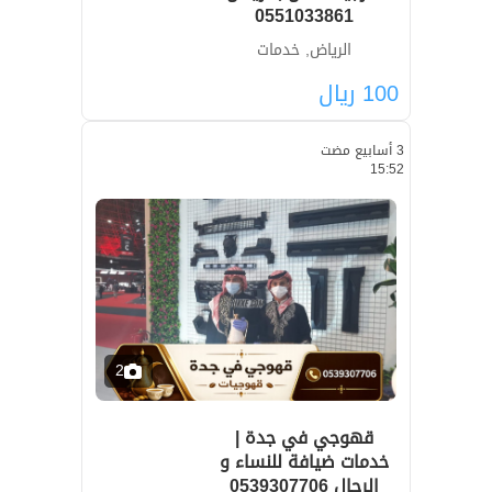
0551033861
الرياض, خدمات
100
ريال
3 أسابيع مضت
15:52
2
قهوجي في جدة |
خدمات ضيافة للنساء و
الرجال 0539307706