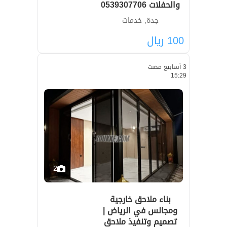
والحفلات 0539307706
جدة, خدمات
100
ريال
3 أسابيع مضت
15:29
2
بناء ملاحق خارجية
ومجالس في الرياض |
تصميم وتنفيذ ملاحق