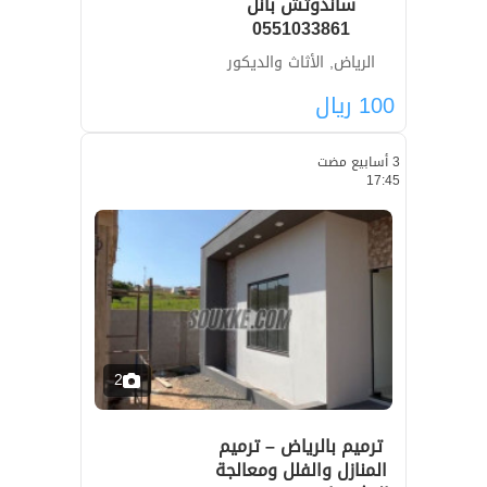
ساندوتش بانل
0551033861
الرياض, الأثاث والديكور
100
ريال
3 أسابيع مضت
17:45
2
ترميم بالرياض – ترميم
المنازل والفلل ومعالجة