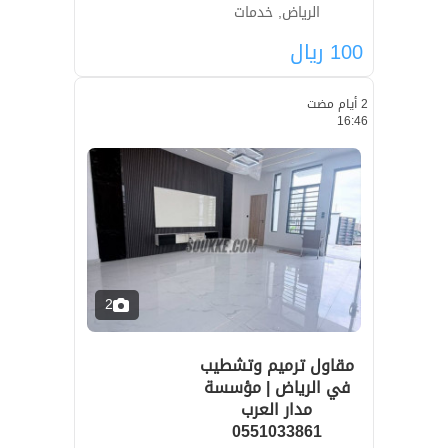
الرياض, خدمات
100
ريال
2 أيام مضت
16:46
2
مقاول ترميم وتشطيب
في الرياض | مؤسسة
مدار العرب
0551033861