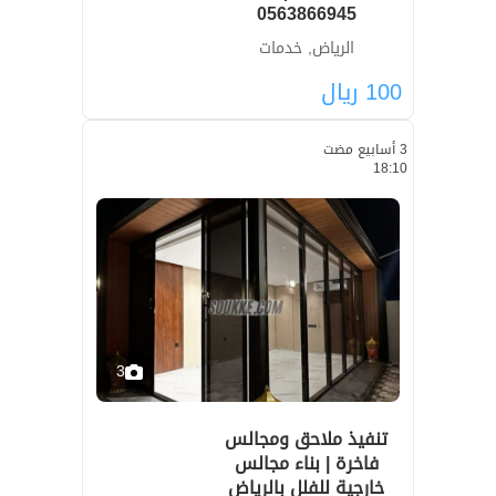
0563866945
الرياض, خدمات
100
ريال
3 أسابيع مضت
18:10
3
تنفيذ ملاحق ومجالس
فاخرة | بناء مجالس
خارجية للفلل بالرياض