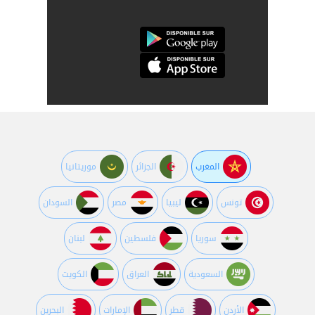
المغرب
الجزائر
موريتانيا
تونس
ليبيا
مصر
السودان
سوريا
فلسطين
لبنان
السعودية
العراق
الكويت
اﻷردن
قطر
اﻹمارات
البحرين