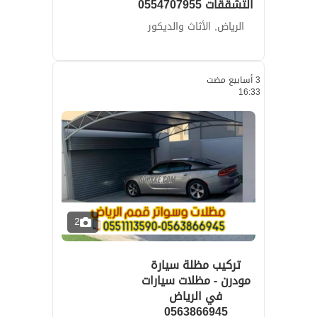
التشققات 0554707955
الرياض, الأثاث والديكور
3 أسابيع مضت
16:33
2
تركيب مظلة سيارة
مودرن - مظلات سيارات
في الرياض
0563866945