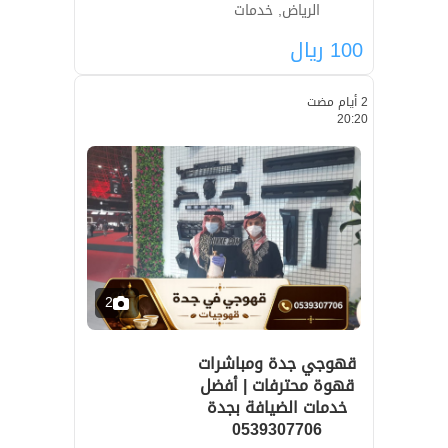
الرياض, خدمات
100
ريال
2 أيام مضت
20:20
2
قهوجي جدة ومباشرات
قهوة محترفات | أفضل
خدمات الضيافة بجدة
0539307706