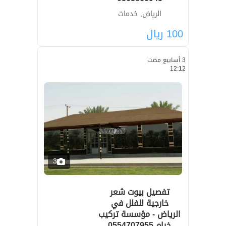
الرياض, خدمات
100
ريال
3 أسابيع مضت
12:12
3
تفصيل بيوت شعر
خارجية للفلل في
الرياض - مؤسسة تركيب
خيام 0554707955