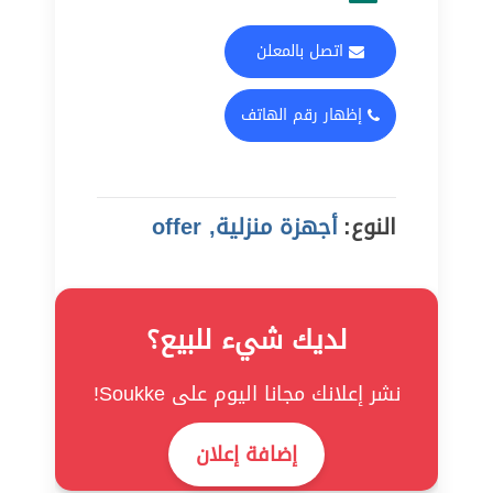
اتصل بالمعلن
إظهار رقم الهاتف
النوع:
أجهزة منزلية, offer
لديك شيء للبيع؟
نشر إعلانك مجانا اليوم على Soukke!
إضافة إعلان