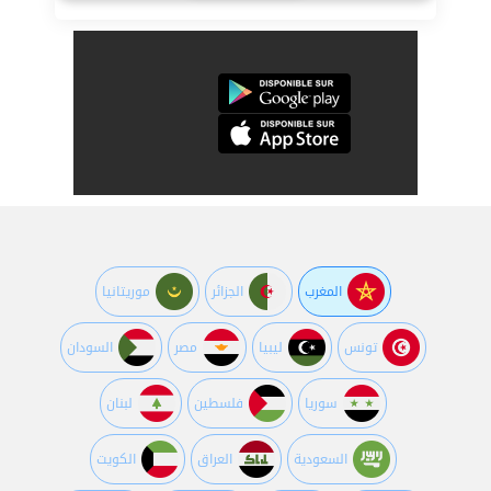
المغرب
الجزائر
موريتانيا
تونس
ليبيا
مصر
السودان
سوريا
فلسطين
لبنان
السعودية
العراق
الكويت