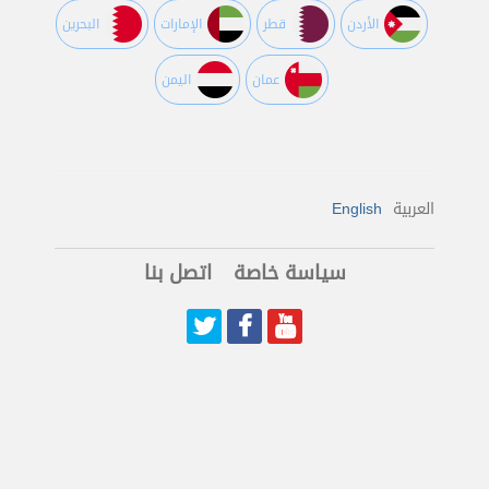
اﻷردن
قطر
اﻹمارات
البحرين
عمان
اليمن
العربية
English
سياسة خاصة
اتصل بنا